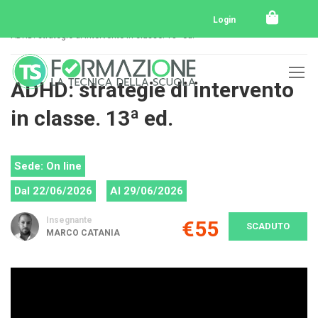
Home
Tutti i corsi
Tutti i corsi svolti
Login
ADHD: strategie di intervento in classe. 13ª ed.
ADHD: strategie di intervento
in classe. 13ª ed.
Sede: On line
Dal 22/06/2026
Al 29/06/2026
Insegnante
€55
SCADUTO
MARCO CATANIA