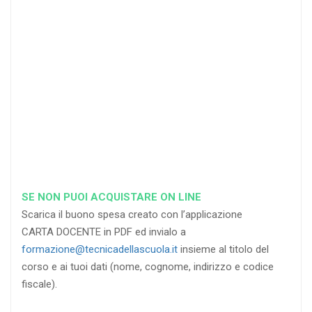
25
35
40
%
%
%
di sconto
di sconto
di sconto
RICHIEDI
RICHIEDI
RICHIEDI
SE NON PUOI ACQUISTARE ON LINE
Scarica il buono spesa creato con l’applicazione
CARTA DOCENTE in PDF ed invialo a
formazione@tecnicadellascuola.it
insieme al titolo del
corso e ai tuoi dati (nome, cognome, indirizzo e codice
fiscale).