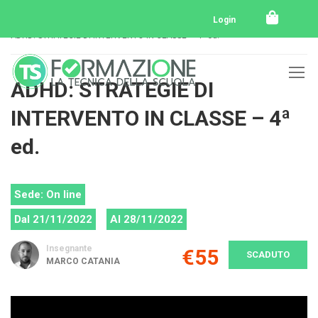
Home
Tutti i corsi
Tutti i corsi svolti
Login
ADHD: STRATEGIE DI INTERVENTO IN CLASSE – 4ª ed.
ADHD: STRATEGIE DI
INTERVENTO IN CLASSE – 4ª
ed.
Sede: On line
Dal 21/11/2022
Al 28/11/2022
Insegnante
€55
SCADUTO
MARCO CATANIA