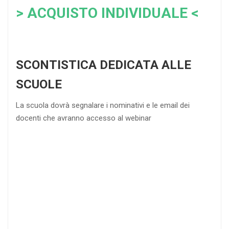
> ACQUISTO INDIVIDUALE <
SCONTISTICA DEDICATA ALLE
SCUOLE
La scuola dovrà segnalare i nominativi e le email dei
docenti che avranno accesso al webinar
4
DOCENTI
5-
21-
20 DOCENTI
50
DOCENTI
25
35
40
%
%
%