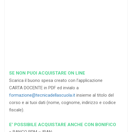
di sconto
di sconto
di sconto
RICHIEDI
RICHIEDI
RICHIEDI
SE NON PUOI ACQUISTARE ON LINE
Scarica il buono spesa creato con l’applicazione
CARTA DOCENTE in PDF ed invialo a
formazione@tecnicadellascuola.it
insieme al titolo del
corso e ai tuoi dati (nome, cognome, indirizzo e codice
fiscale).
E’ POSSIBILE ACQUISTARE ANCHE CON BONIFICO
> BANCO BPM – IBAN: