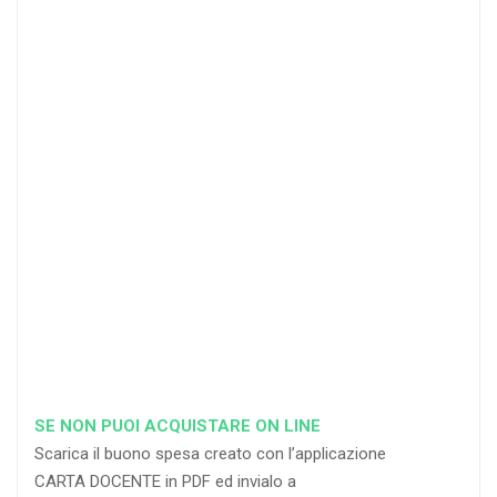
20 DOCENTI
50
DOCENTI
25
35
40
%
%
%
di sconto
di sconto
di sconto
RICHIEDI
RICHIEDI
RICHIEDI
SE NON PUOI ACQUISTARE ON LINE
Scarica il buono spesa creato con l’applicazione
CARTA DOCENTE in PDF ed invialo a