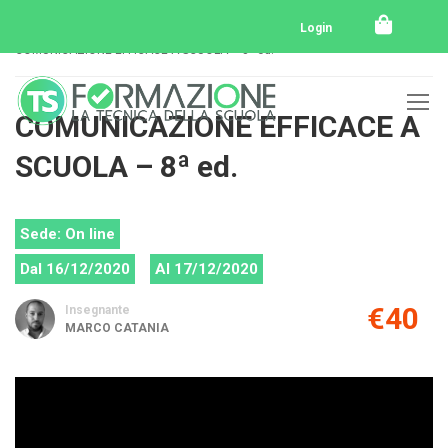
Home
Tutti i corsi
Tutti i corsi svolti
Login
COMUNICAZIONE EFFICACE A SCUOLA – 8ª ed.
COMUNICAZIONE EFFICACE A
SCUOLA – 8ª ed.
Sede: On line
Dal 16/12/2020
Al 17/12/2020
€40
Insegnante
MARCO CATANIA