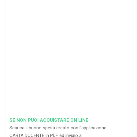
4
DOCENTI
5-
21-
20 DOCENTI
50
DOCENTI
25
35
40
%
%
%
di sconto
di sconto
di sconto
RICHIEDI
RICHIEDI
RICHIEDI
SE NON PUOI ACQUISTARE ON LINE
Scarica il buono spesa creato con l’applicazione
CARTA DOCENTE in PDF ed invialo a