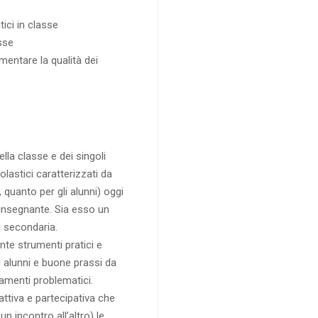
ci in classe
sse
entare la qualità dei
lla classe e dei singoli
olastici caratterizzati da
, quanto per gli alunni) oggi
 insegnante. Sia esso un
i secondaria.
ente strumenti pratici e
 alunni e buone prassi da
tamenti problematici.
ttiva e partecipativa che
un incontro all’altro) le