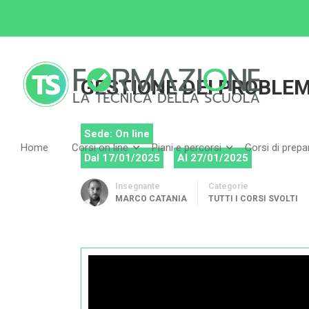
Home
Tutti i corsi
Tutti i corsi svolti
GEST
GESTIONE DEI PROBLEM
Sede: On line
Home
Corsi on line
Piani e percorsi
Corsi di prep
Dal 17/01/2025
Al 27/01/2025
Insegnante
Categorie
MARCO CATANIA
TUTTI I CORSI SVOLTI