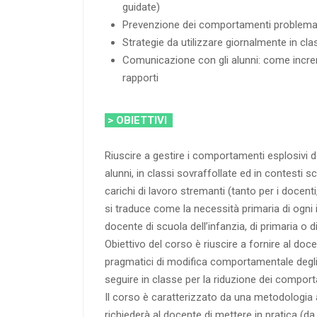
guidate)
Prevenzione dei comportamenti problemati
Strategie da utilizzare giornalmente in cla
Comunicazione con gli alunni: come increm
rapporti
> OBIETTIVI
Riuscire a gestire i comportamenti esplosivi de
alunni, in classi sovraffollate ed in contesti sc
carichi di lavoro stremanti (tanto per i docenti
si traduce come la necessità primaria di ogni
docente di scuola dell’infanzia, di primaria o d
Obiettivo del corso è riuscire a fornire al doc
pragmatici di modifica comportamentale degli
seguire in classe per la riduzione dei compor
Il corso è caratterizzato da una metodologia a
richiederà al docente di mettere in pratica (da 