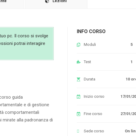
ante
Lezioni
INFO CORSO
uo pc. Il corso si svolge
essioni potrai interagire
Moduli
5
Test
1
Durata
10 or
Inizio corso
17/01/2
corso guida
ortamentale e di gestione
alità comportamentali
Fine corso
27/01/2
ni mirate alla padronanza di
Sede corso
On li