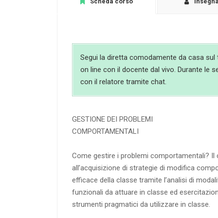
Scheda corso
Insegn
Segui la diretta comodamente da casa sul t
on line con il docente dal vivo. Durante le s
con il relatore tramite chat.
GESTIONE DEI PROBLEMI
COMPORTAMENTALI
Come gestire i problemi comportamentali? Il 
all’acquisizione di strategie di modifica comp
efficace della classe tramite l’analisi di mod
funzionali da attuare in classe ed esercitazio
strumenti pragmatici da utilizzare in classe.