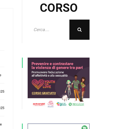
CORSO
e
025
025
ne