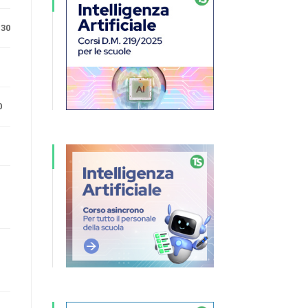
.30
0