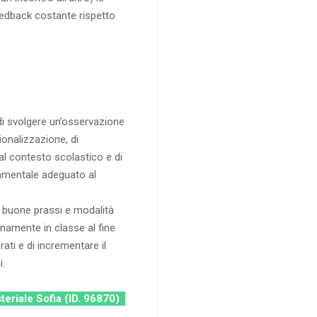
eedback costante rispetto
di svolgere un’osservazione
ionalizzazione, di
l contesto scolastico e di
tamentale adeguato al
te buone prassi e modalità
anamente in classe al fine
ati e di incrementare il
i.
steriale Sofia (ID. 96870)