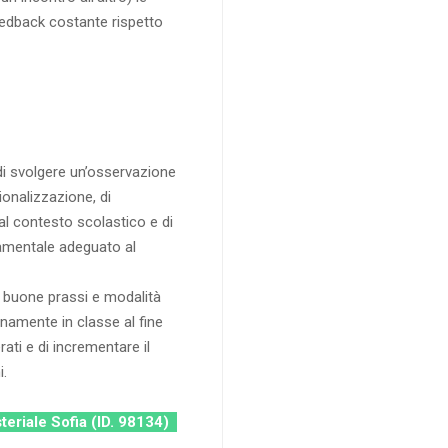
eedback costante rispetto
di svolgere un’osservazione
ionalizzazione, di
l contesto scolastico e di
tamentale adeguato al
te buone prassi e modalità
anamente in classe al fine
ati e di incrementare il
i.
steriale Sofia (ID. 98134)