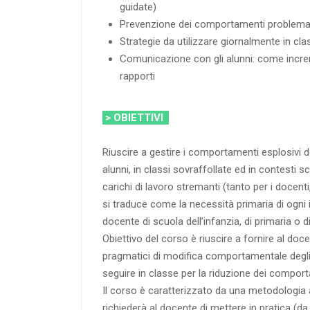
guidate)
Prevenzione dei comportamenti problemati
Strategie da utilizzare giornalmente in cla
Comunicazione con gli alunni: come increm
rapporti
> OBIETTIVI
Riuscire a gestire i comportamenti esplosivi de
alunni, in classi sovraffollate ed in contesti sc
carichi di lavoro stremanti (tanto per i docenti
si traduce come la necessità primaria di ogni
docente di scuola dell’infanzia, di primaria o d
Obiettivo del corso è riuscire a fornire al doc
pragmatici di modifica comportamentale degli
seguire in classe per la riduzione dei compor
Il corso è caratterizzato da una metodologia a
richiederà al docente di mettere in pratica (da 