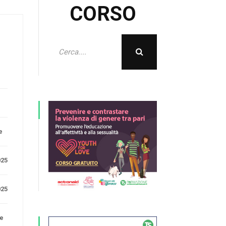
CORSO
e
025
025
ne