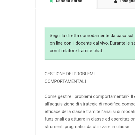
Scheda corso
Insegn
Segui la diretta comodamente da casa sul t
on line con il docente dal vivo. Durante le s
con il relatore tramite chat.
GESTIONE DEI PROBLEMI
COMPORTAMENTALI
Come gestire i problemi comportamentali? Il 
all’acquisizione di strategie di modifica comp
efficace della classe tramite l’analisi di mod
funzionali da attuare in classe ed esercitazio
strumenti pragmatici da utilizzare in classe.