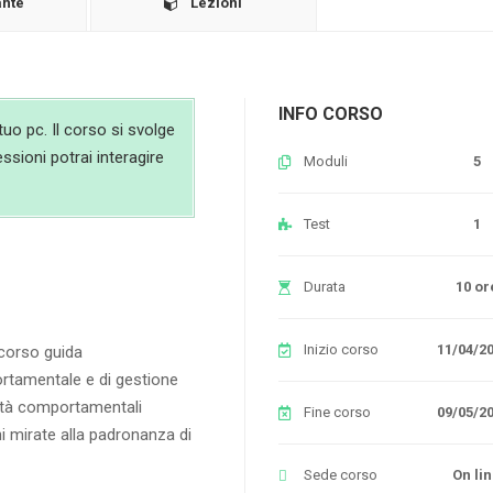
ante
Lezioni
INFO CORSO
uo pc. Il corso si svolge
essioni potrai interagire
Moduli
5
Test
1
Durata
10 or
Inizio corso
11/04/2
corso guida
ortamentale e di gestione
alità comportamentali
Fine corso
09/05/2
ni mirate alla padronanza di
Sede corso
On li