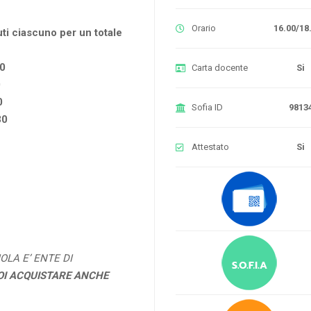
Orario
16.00/18
uti ciascuno per un totale
30
Carta docente
Si
0
0
Sofia ID
9813
30
Attestato
Si
OLA E’ ENTE DI
OI ACQUISTARE ANCHE