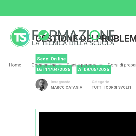
Home
Tutti i corsi
Tutti i corsi svolti
GEST
GESTIONE DEI PROBLEM
Sede: On line
Home
Corsi on line
Piani e percorsi
Corsi di prep
Dal 11/04/2025
Al 09/05/2025
Insegnante
Categorie
MARCO CATANIA
TUTTI I CORSI SVOLTI