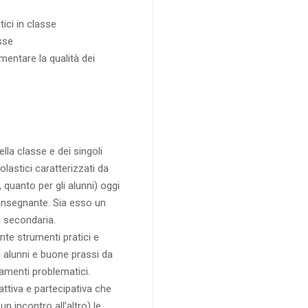
ci in classe
sse
entare la qualità dei
lla classe e dei singoli
olastici caratterizzati da
, quanto per gli alunni) oggi
 insegnante. Sia esso un
i secondaria.
ente strumenti pratici e
 alunni e buone prassi da
tamenti problematici.
ttiva e partecipativa che
un incontro all’altro) le