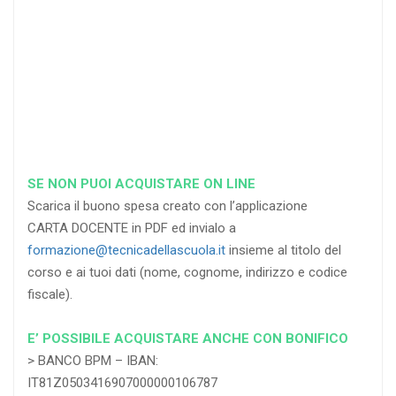
> PAYPAL
nominativi
>
CARTA DI
e le email
dei 4 docenti
CREDITO/PREPAGATA
che avranno accesso al
webinar
ACQUISTA
RICHIEDI
SE NON PUOI ACQUISTARE ON LINE
Scarica il buono spesa creato con l’applicazione
CARTA DOCENTE in PDF ed invialo a
formazione@tecnicadellascuola.it
insieme al titolo del
corso e ai tuoi dati (nome, cognome, indirizzo e codice
fiscale).
E’ POSSIBILE ACQUISTARE ANCHE CON BONIFICO
> BANCO BPM – IBAN:
IT81Z0503416907000000106787