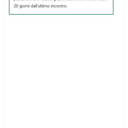
20 giorni dall’ultimo incontro.
INDIVIDUALE
SCUOLA
55
160
EURO
EURO
Attraverso il nostro
Accesso
per 4
store con
:
docenti
> CARTA DOCENTE
La scuola dovrà segnalare i