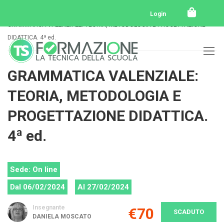
Home
Tutti i corsi
Tutti i corsi svolti
Login
GRAMMATICA VALENZIALE: TEORIA, METODOLOGIA E PROGETTAZIONE
DIDATTICA. 4ª ed.
GRAMMATICA VALENZIALE:
TEORIA, METODOLOGIA E
PROGETTAZIONE DIDATTICA.
4ª ed.
Sede: On line
Dal 06/02/2024
Al 27/02/2024
Insegnante
€70
SCADUTO
DANIELA MOSCATO