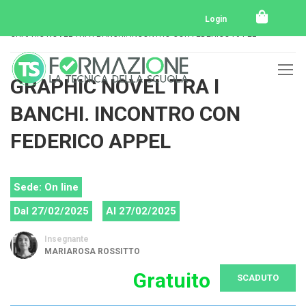
Home
Tutti i corsi
Tutti i corsi svolti
Login
GRAPHIC NOVEL TRA I BANCHI. INCONTRO CON FEDERICO APPEL
GRAPHIC NOVEL TRA I
BANCHI. INCONTRO CON
FEDERICO APPEL
Sede: On line
Dal 27/02/2025
Al 27/02/2025
Insegnante
MARIAROSA ROSSITTO
Gratuito
SCADUTO