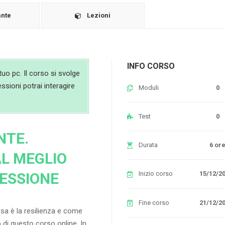
ante
Lezioni
INFO CORSO
uo pc. Il corso si svolge
essioni potrai interagire
Moduli
0
Test
0
NTE.
Durata
6 or
L MEGLIO
FESSIONE
Inizio corso
15/12/2
Fine corso
21/12/2
sa è la resilienza e come
to di questo corso online. In