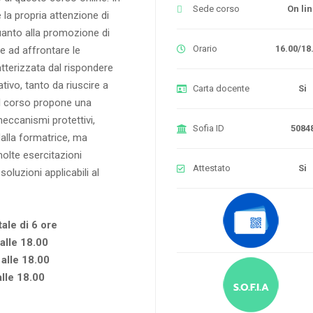
Sede corso
On li
 la propria attenzione di
uanto alla promozione di
Orario
16.00/18
 e ad affrontare le
ratterizzata dal rispondere
ivo, tanto da riuscire a
Carta docente
Si
 Il corso propone una
meccanismi protettivi,
Sofia ID
5084
alla formatrice, ma
olte esercitazioni
Attestato
Si
soluzioni applicabili al
tale di 6 ore
alle 18.00
alle 18.00
lle 18.00