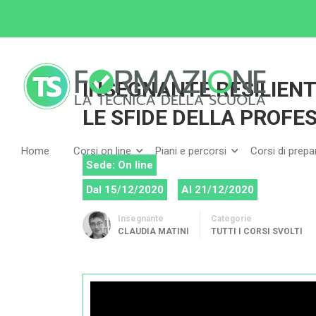
Home
Tutti i corsi
Tutti i corsi svolti
INSE
INSEGNANTE RESILIEN
LE SFIDE DELLA PROFES
Home
Corsi on line
Piani e percorsi
Corsi di prep
Sede: On line
Dal 15/12/2020
Al 21/12/2020
Insegnante
Categorie
CLAUDIA MATINI
TUTTI I CORSI SVOLTI