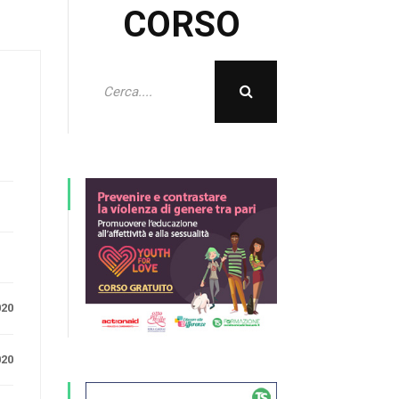
CORSO
e
020
020