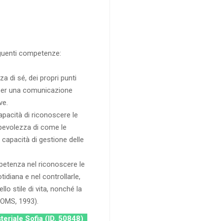
seguenti competenze:
di sé, dei propri punti
e per una comunicazione
ve.
apacità di riconoscere le
apevolezza di come le
capacità di gestione delle
petenza nel riconoscere le
tidiana e nel controllarle,
lo stile di vita, nonché la
 (OMS, 1993).
steriale Sofia (ID. 50848)