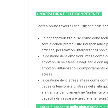
> MAPPATURA DELLE COMPETENZE
Il corso online favorirà l’acquisizione delle 
La consapevolezza di sé come conoscenza 
forti e deboli, prerequisito indispensabil
efficace, per relazioni interpersonali positi
la gestione delle emozioni, intesa come c
emozioni in sé stessi e negli altri e cons
emozioni influenzano il comportamento e 
stesse.
la gestione dello stress intesa come com
cause di tensione e di stress della vita quo
sia tramite cambiamenti nell’ambiente o nel
capacità di rilassarsi e gestire le tensioni
Il corso è presente sulla piattaforma mini