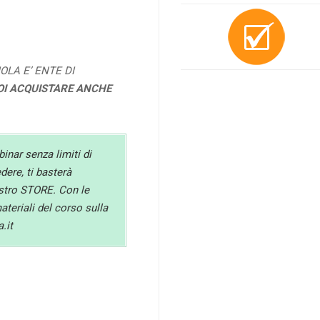
OLA E’ ENTE DI
OI ACQUISTARE ANCHE
binar senza limiti di
ere, ti basterà
ostro STORE. Con le
materiali del corso sulla
.it