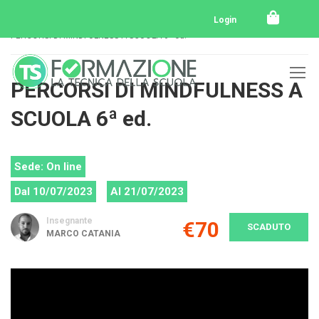
Home
Tutti i corsi
Tutti i corsi svolti
Login
PERCORSI DI MINDFULNESS A SCUOLA 6ª ed.
PERCORSI DI MINDFULNESS A
SCUOLA 6ª ed.
Sede: On line
Dal 10/07/2023
Al 21/07/2023
Insegnante
€70
SCADUTO
MARCO CATANIA