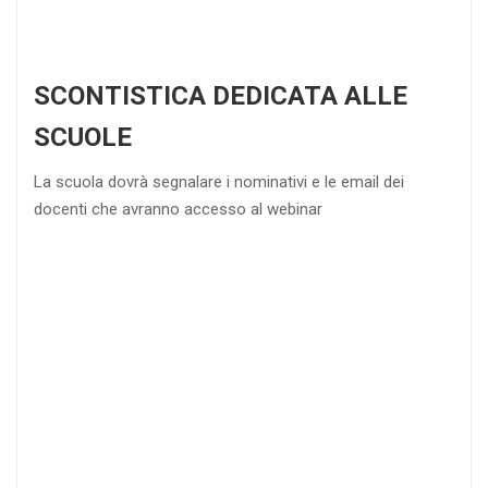
SCONTISTICA DEDICATA ALLE
SCUOLE
La scuola dovrà segnalare i nominativi e le email dei
docenti che avranno accesso al webinar
4
DOCENTI
5-
21-
20 DOCENTI
50
DOCENTI
25
35
40
%
%
%
di sconto
di sconto
di sconto