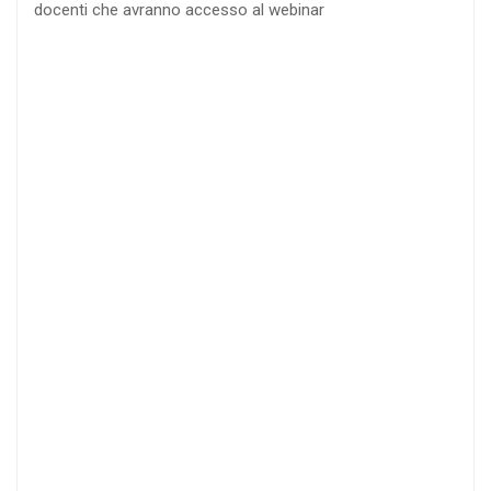
docenti che avranno accesso al webinar
4
DOCENTI
5-
21-
20 DOCENTI
50
DOCENTI
25
35
40
%
%
%
di sconto
di sconto
di sconto
RICHIEDI
RICHIEDI
RICHIEDI