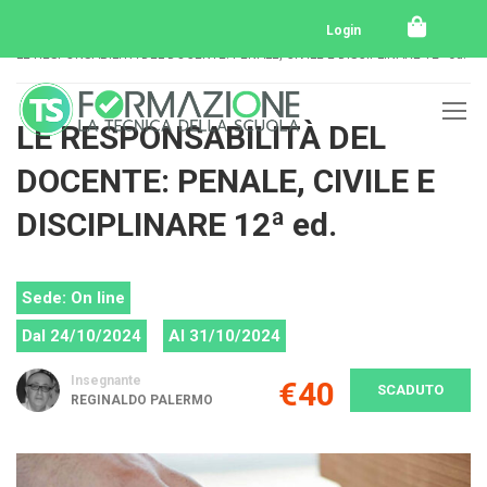
Home
Tutti i corsi
Tutti i corsi svolti
Login
LE RESPONSABILITÀ DEL DOCENTE: PENALE, CIVILE E DISCIPLINARE 12ª ed.
LE RESPONSABILITÀ DEL
DOCENTE: PENALE, CIVILE E
DISCIPLINARE 12ª ed.
Sede: On line
Dal 24/10/2024
Al 31/10/2024
Insegnante
€40
SCADUTO
REGINALDO PALERMO