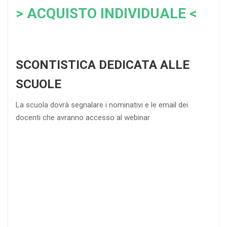
> ACQUISTO INDIVIDUALE <
SCONTISTICA DEDICATA ALLE
SCUOLE
La scuola dovrà segnalare i nominativi e le email dei
docenti che avranno accesso al webinar
4
DOCENTI
5-
21-
20 DOCENTI
50
DOCENTI
25
35
40
%
%
%