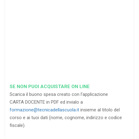
di sconto
di sconto
di sconto
RICHIEDI
RICHIEDI
RICHIEDI
SE NON PUOI ACQUISTARE ON LINE
Scarica il buono spesa creato con l’applicazione
CARTA DOCENTE in PDF ed invialo a
formazione@tecnicadellascuola.it
insieme al titolo del
corso e ai tuoi dati (nome, cognome, indirizzo e codice
fiscale).