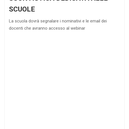
SCUOLE
La scuola dovrà segnalare i nominativi e le email dei
docenti che avranno accesso al webinar
4
DOCENTI
5-
21-
20 DOCENTI
50
DOCENTI
25
35
40
%
%
%
di sconto
di sconto
di sconto