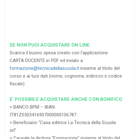
RICHIEDI
RICHIEDI
RICHIEDI
SE NON PUOI ACQUISTARE ON LINE
Scarica il buono spesa creato con l’applicazione
CARTA DOCENTE in PDF ed invialo a
formazione@tecnicadellascuola.it
insieme al titolo del
corso e ai tuoi dati (nome, cognome, indirizzo e codice
fiscale).
E’ POSSIBILE ACQUISTARE ANCHE CON BONIFICO
> BANCO BPM – IBAN:
IT81Z0503416907000000106787
> Beneficiario “Casa editrice La Tecnica della Scuola
srl”
> Causale la dicitura “Formazione” insieme al titolo del