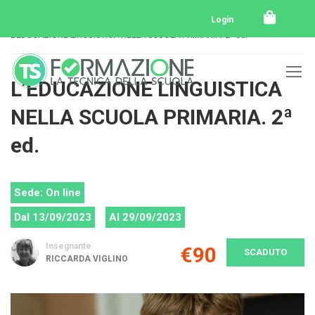
Home
Tutti i corsi
Tutti i corsi svolti
Login
L’EDUCAZIONE LINGUISTICA NELLA SCUOLA PRIMARIA. 2ª ed.
L’EDUCAZIONE LINGUISTICA
NELLA SCUOLA PRIMARIA. 2ª
ed.
Sede: On line
Dal 13/09/2023
Al 29/09/2023
Insegnante
€90
SCADUTO
RICCARDA VIGLINO