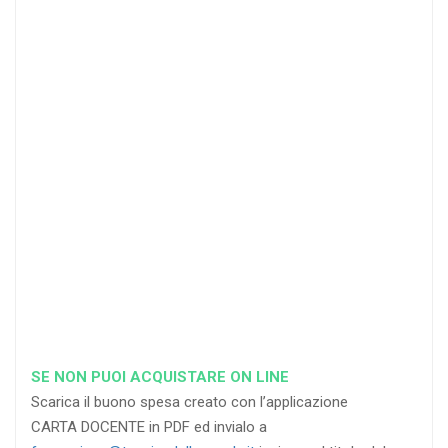
25
35
40
%
%
%
di sconto
di sconto
di sconto
RICHIEDI
RICHIEDI
RICHIEDI
SE NON PUOI ACQUISTARE ON LINE
Scarica il buono spesa creato con l’applicazione
CARTA DOCENTE in PDF ed invialo a