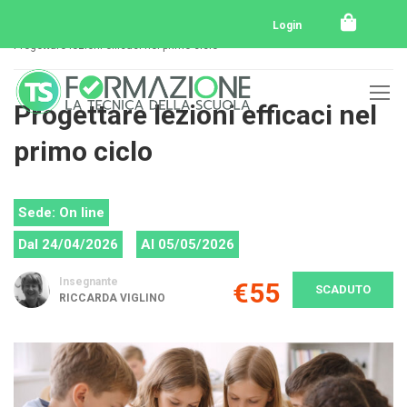
Home
Tutti i corsi
Tutti i corsi svolti
Login
Progettare lezioni efficaci nel primo ciclo
Progettare lezioni efficaci nel
primo ciclo
Sede: On line
Dal 24/04/2026
Al 05/05/2026
Insegnante
€55
SCADUTO
RICCARDA VIGLINO