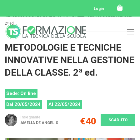
Home
Tutti i corsi
Tutti i corsi svolti
Login
METODOLOGIE E TECNICHE INNOVATIVE NELLA GESTIONE DELLA CLASSE.
2ª ed.
METODOLOGIE E TECNICHE
INNOVATIVE NELLA GESTIONE
DELLA CLASSE. 2ª ed.
Sede: On line
Dal 20/05/2024
Al 22/05/2024
Insegnante
€40
SCADUTO
AMELIA DE ANGELIS