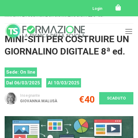
Home
Tutti i corsi
Tutti i corsi svolti
Login
MINI-SITI PER COSTRUIRE UN GIORNALINO DIGITALE 8ª ed.
MINI-SITI PER COSTRUIRE UN
GIORNALINO DIGITALE 8ª ed.
Sede: On line
Dal 06/03/2025
Al 10/03/2025
Insegnante
€40
SCADUTO
GIOVANNA MALUSÀ