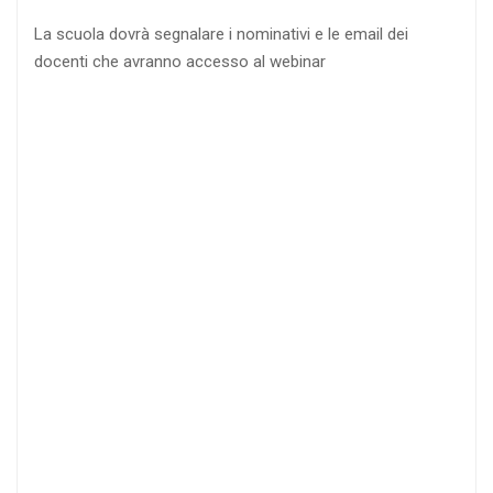
La scuola dovrà segnalare i nominativi e le email dei
docenti che avranno accesso al webinar
4
DOCENTI
5-
21-
20 DOCENTI
50
DOCENTI
25
35
40
%
%
%
di sconto
di sconto
di sconto
RICHIEDI
RICHIEDI
RICHIEDI