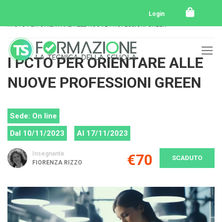
Home
Tutti i corsi
Tutti i corsi svolti
Login
I PCTO PER ORIENTARE ALLE NUOVE PROFESSIONI GREEN
I PCTO PER ORIENTARE ALLE
NUOVE PROFESSIONI GREEN
Sede: On line
Dal 10/11/2023
Al 17/11/2023
Insegnante
€70
SCADUTO
FIORENZA RIZZO