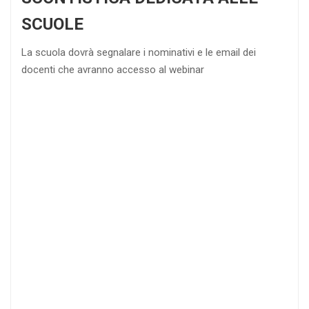
SCUOLE
La scuola dovrà segnalare i nominativi e le email dei
docenti che avranno accesso al webinar
4
DOCENTI
5-
21-
20 DOCENTI
50
DOCENTI
25
35
40
%
%
%
di sconto
di sconto
di sconto