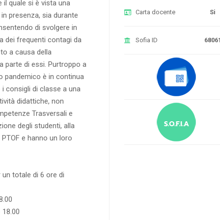
l quale si è vista una
Carta docente
Si
 in presenza, sia durante
nsentendo di svolgere in
sa dei frequenti contagi da
Sofia ID
6806
nto a causa della
 parte di essi. Purtroppo a
nto pandemico è in continua
i consigli di classe a una
ività didattiche, non
ompetenze Trasversali e
one degli studenti, alla
l PTOF e hanno un loro
un totale di 6 ore di
8.00
e 18.00