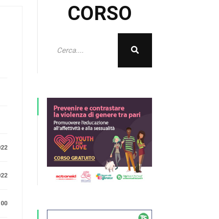
CORSO
e
022
022
.00