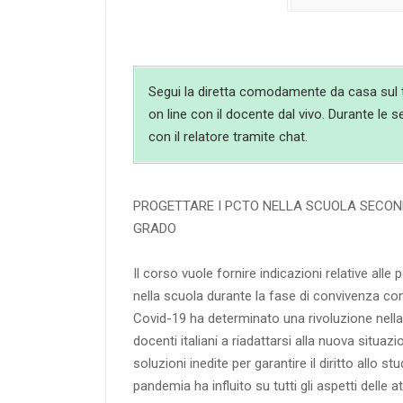
Segui la diretta comodamente da casa sul t
on line con il docente dal vivo. Durante le s
con il relatore tramite chat.
PROGETTARE I PCTO NELLA SCUOLA SECON
GRADO
Il corso vuole fornire indicazioni relative alle p
nella scuola durante la fase di convivenza con
Covid-19 ha determinato una rivoluzione nella
docenti italiani a riadattarsi alla nuova situaz
soluzioni inedite per garantire il diritto allo st
pandemia ha influito su tutti gli aspetti delle a