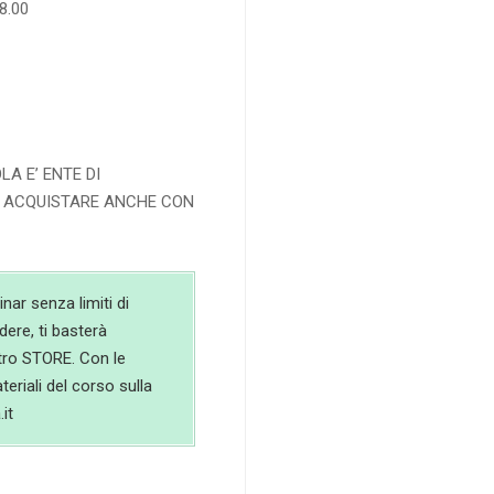
8.00
A E’ ENTE DI
I ACQUISTARE ANCHE CON
inar senza limiti di
ere, ti basterà
stro STORE. Con le
teriali del corso sulla
it