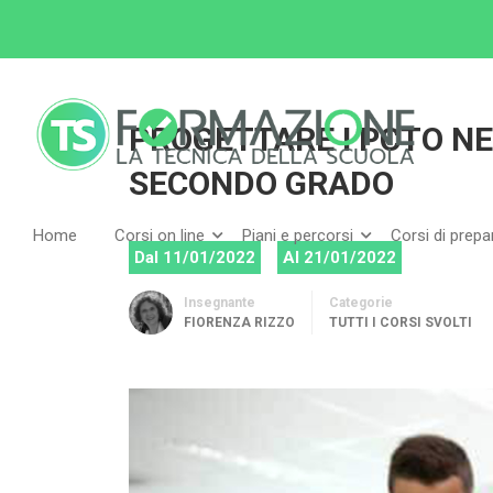
Home
Tutti i corsi
Tutti i corsi svolti
PROG
PROGETTARE I PCTO NE
SECONDO GRADO
Home
Corsi on line
Piani e percorsi
Corsi di prep
Dal 11/01/2022
Al 21/01/2022
Insegnante
Categorie
FIORENZA RIZZO
TUTTI I CORSI SVOLTI