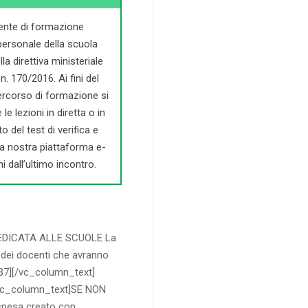
 ente di formazione
personale della scuola
a direttiva ministeriale
n. 170/2016. Ai fini del
 percorso di formazione si
e lezioni in diretta o in
o del test di verifica e
la nostra piattaforma e-
i dall’ultimo incontro.
EDICATA ALLE SCUOLE La
l dei docenti che avranno
=37][/vc_column_text]
[vc_column_text]SE NON
spesa creato con