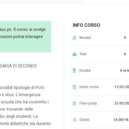
INFO CORSO
uo pc. Il corso si svolge
essioni potrai interagire
Moduli
0
Test
0
DARIA DI SECONDO
Durata
6 or
Inizio corso
11/01/2
ossibili tipologie di Pcto
 il virus. L’emergenza
 scuola che ha costretto i
Fine corso
21/01/2
ione trovando delle
udio degli studenti. La
Orario
16.00/18
ttività didattiche sia durante