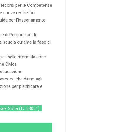
Percorsi per le Competenze
e nuove restrizioni
 Guida per l’insegnamento
gie di Percorsi per le
 scuola durante la fase di
giali nella riformulazione
ne Civica
 l’educazione
 percorsi che diano agli
azione per pianificare e
iale Sofia (ID. 68061)