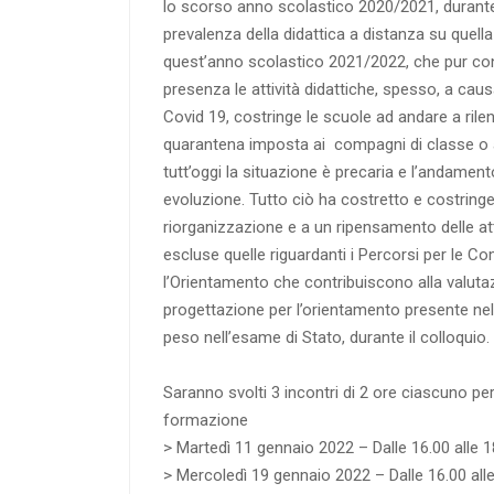
lo scorso anno scolastico 2020/2021, durante i
prevalenza della didattica a distanza su quella
quest’anno scolastico 2021/2022, che pur co
presenza le attività didattiche, spesso, a cau
Covid 19, costringe le scuole ad andare a rile
quarantena imposta ai compagni di classe o a
tutt’oggi la situazione è precaria e l’andame
evoluzione. Tutto ciò ha costretto e costringe 
riorganizzazione e a un ripensamento delle att
escluse quelle riguardanti i Percorsi per le C
l’Orientamento che contribuiscono alla valutazi
progettazione per l’orientamento presente ne
peso nell’esame di Stato, durante il colloquio.
Saranno svolti 3 incontri di 2 ore ciascuno per 
formazione
> Martedì 11 gennaio 2022 – Dalle 16.00 alle 1
> Mercoledì 19 gennaio 2022 – Dalle 16.00 all