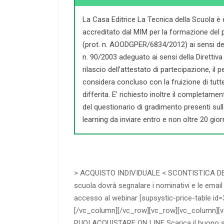
La Casa Editrice La Tecnica della Scuola è
accreditato dal MIM per la formazione del 
(prot. n. AOODGPER/6834/2012) ai sensi dell
n. 90/2003 adeguato ai sensi della Direttiva 
rilascio dell’attestato di partecipazione, il
considera concluso con la fruizione di tutte l
differita. E’ richiesto inoltre il completament
del questionario di gradimento presenti sul
learning da inviare entro e non oltre 20 giorn
> ACQUISTO INDIVIDUALE < SCONTISTICA D
scuola dovrà segnalare i nominativi e le emai
accesso al webinar [supsystic-price-table id
[/vc_column][/vc_row][vc_row][vc_column]
PUOI ACQUISTARE ON LINE Scarica il buono 