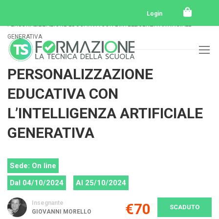
Home
Tutti i corsi
Tutti i corsi svolti
Login
PERSONALIZZAZIONE EDUCATIVA CON L’INTELLIGENZA ARTIFICIALE
GENERATIVA
PERSONALIZZAZIONE
EDUCATIVA CON
L’INTELLIGENZA ARTIFICIALE
GENERATIVA
Sede: On line
Dal 04/10/2024
Al 25/10/2024
Insegnante
€70
SCADUTO
GIOVANNI MORELLO