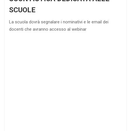
SCUOLE
La scuola dovrà segnalare i nominativi e le email dei
docenti che avranno accesso al webinar
4
DOCENTI
5-
21-
20 DOCENTI
50
DOCENTI
25
35
40
%
%
%
di sconto
di sconto
di sconto