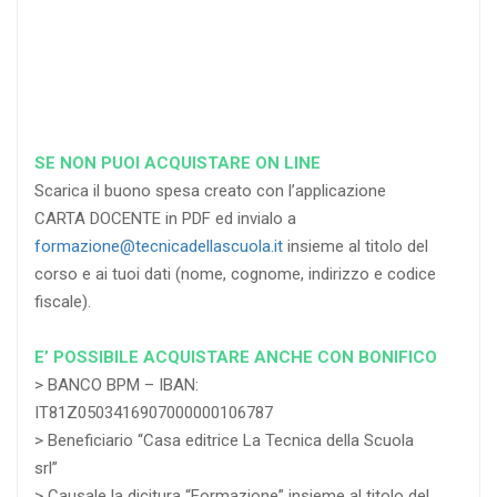
RICHIEDI
RICHIEDI
RICHIEDI
SE NON PUOI ACQUISTARE ON LINE
Scarica il buono spesa creato con l’applicazione
CARTA DOCENTE in PDF ed invialo a
formazione@tecnicadellascuola.it
insieme al titolo del
corso e ai tuoi dati (nome, cognome, indirizzo e codice
fiscale).
E’ POSSIBILE ACQUISTARE ANCHE CON BONIFICO
> BANCO BPM – IBAN:
IT81Z0503416907000000106787
> Beneficiario “Casa editrice La Tecnica della Scuola
srl”
> Causale la dicitura “Formazione” insieme al titolo del