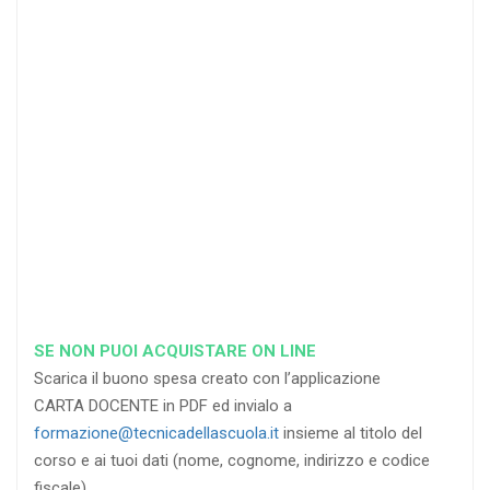
25
35
40
%
%
%
di sconto
di sconto
di sconto
RICHIEDI
RICHIEDI
RICHIEDI
SE NON PUOI ACQUISTARE ON LINE
Scarica il buono spesa creato con l’applicazione
CARTA DOCENTE in PDF ed invialo a
formazione@tecnicadellascuola.it
insieme al titolo del
corso e ai tuoi dati (nome, cognome, indirizzo e codice
fiscale).