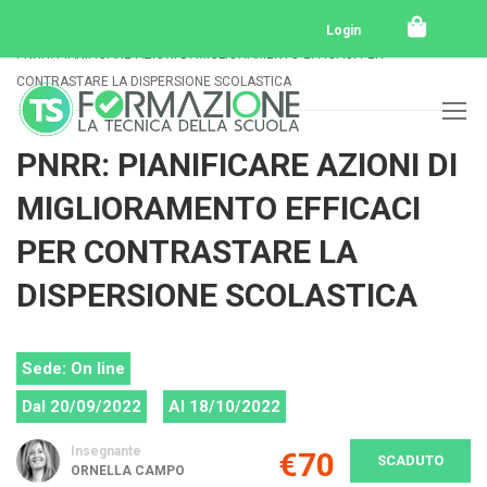
Home
Tutti i corsi
Tutti i corsi svolti
Login
PNRR: PIANIFICARE AZIONI DI MIGLIORAMENTO EFFICACI PER
CONTRASTARE LA DISPERSIONE SCOLASTICA
PNRR: PIANIFICARE AZIONI DI
MIGLIORAMENTO EFFICACI
PER CONTRASTARE LA
DISPERSIONE SCOLASTICA
Sede: On line
Dal 20/09/2022
Al 18/10/2022
Insegnante
€70
SCADUTO
ORNELLA CAMPO