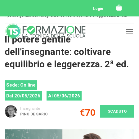
Home
Tutti i corsi
Tutti i corsi svolti
Login
Il potere gentile dell’insegnante: coltivare equilibrio e leggerezza. 2ª ed.
Il potere gentile
dell’insegnante: coltivare
equilibrio e leggerezza. 2ª ed.
Sede: On line
Dal 20/05/2026
Al 05/06/2026
Insegnante
€70
SCADUTO
PINO DE SARIO