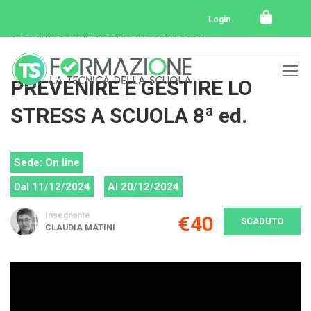
Home
Tutti i corsi
Tutti i corsi svolti
Login
PREVENIRE E GESTIRE LO STRESS A SCUOLA 8ª ed.
PREVENIRE E GESTIRE LO
STRESS A SCUOLA 8ª ed.
Sede: On line
Dal 11/12/2024
Al 20/12/2024
Insegnante
€40
SCADUTO
CLAUDIA MATINI