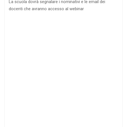
La scuola dovrà segnalare i nominativi e le email dei
docenti che avranno accesso al webinar
4
DOCENTI
5-
21-
20 DOCENTI
50
DOCENTI
25
35
40
%
%
%
di sconto
di sconto
di sconto
RICHIEDI
RICHIEDI
RICHIEDI