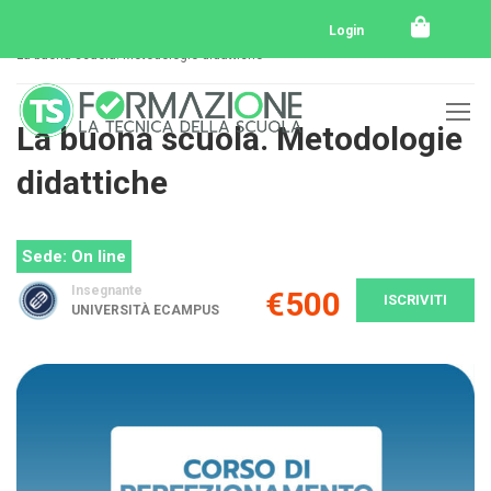
Home
Tutti i corsi
Perfezionamento
Login
La buona scuola. Metodologie didattiche
La buona scuola. Metodologie
didattiche
Sede: On line
Insegnante
€500
ISCRIVITI
UNIVERSITÀ ECAMPUS