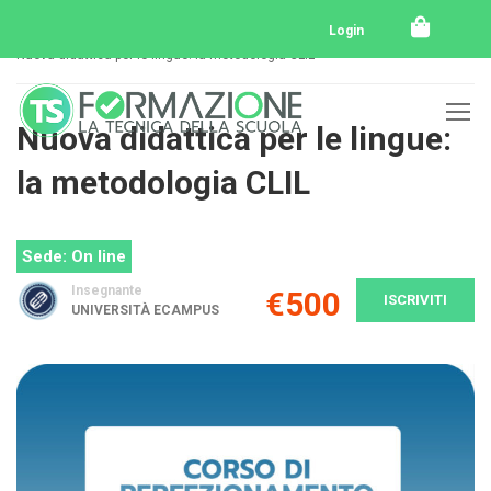
Home
Tutti i corsi
Perfezionamento
Login
Nuova didattica per le lingue: la metodologia CLIL
Nuova didattica per le lingue:
la metodologia CLIL
Sede: On line
Insegnante
€500
ISCRIVITI
UNIVERSITÀ ECAMPUS