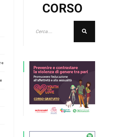
CORSO
re
ne