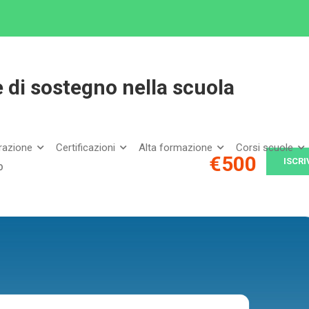
igura dell’insegnante di sostegno nella scuola
e di sostegno nella scuola
arazione
Certificazioni
Alta formazione
Corsi scuole
€500
ISCRI
O