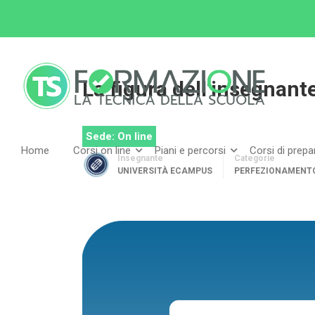
Home
Tutti i corsi
Perfezionamento
La f
La figura dell’insegnant
Sede: On line
Home
Corsi on line
Piani e percorsi
Corsi di prep
Insegnante
Categorie
UNIVERSITÀ ECAMPUS
PERFEZIONAMENT