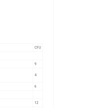
CFU
9
4
6
12