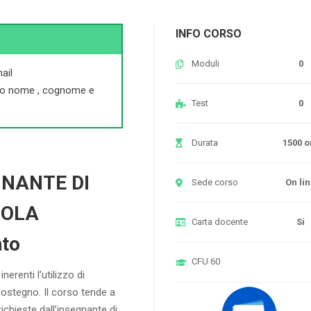
INFO CORSO
Moduli
0
ail
do nome , cognome e
Test
0
Durata
1500 o
GNANTE DI
Sede corso
On li
UOLA
Carta docente
Si
nto
CFU
60
erenti l’utilizzo di
sostegno. Il corso tende a
chieste dall’insegnante di