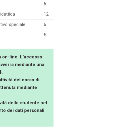
6
idattica
12
tivo speciale
6
5
à on-line. L’accesso
 avverrà mediante una
4.
ttività del corso di
ottenuta mediante
vità dello studente nel
nto dei dati personali