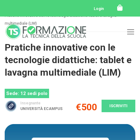
Home
Tutti i corsi
Perfezionamento
Login
Pratiche innovative con le tecnologie didattiche: tablet e lavagna
multimediale (LIM)
Pratiche innovative con le
tecnologie didattiche: tablet e
lavagna multimediale (LIM)
Sede: 12 sedi polo
Insegnante
€500
ISCRIVITI
UNIVERSITÀ ECAMPUS