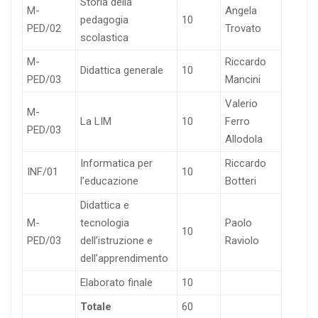
Storia della
M-
Angela
pedagogia
10
PED/02
Trovato
scolastica
M-
Riccardo
Didattica generale
10
PED/03
Mancini
Valerio
M-
La LIM
10
Ferro
PED/03
Allodola
Informatica per
Riccardo
INF/01
10
l’educazione
Botteri
Didattica e
M-
tecnologia
Paolo
10
PED/03
dell’istruzione e
Raviolo
dell’apprendimento
Elaborato finale
10
Totale
60