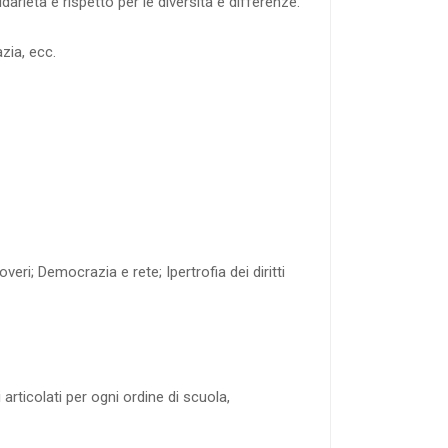
darietà e rispetto per le diversità e differenze.
azia, ecc.
i; Democrazia e rete; Ipertrofia dei diritti
 articolati per ogni ordine di scuola,