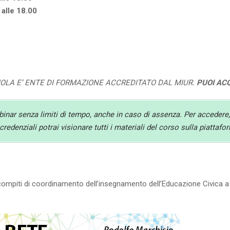
alle 18.00
UOLA E’ ENTE DI FORMAZIONE ACCREDITATO DAL MIUR.
PUOI AC
ebinar senza limiti di tempo, anche in caso di assenza. Per accedere,
redenziali potrai visionare tutti i materiali del corso sulla piattaf
ompiti di coordinamento dell’insegnamento dell’Educazione Civica a liv