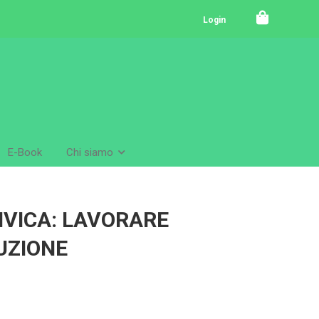
Login
E-Book
Chi siamo
IVICA: LAVORARE
UZIONE