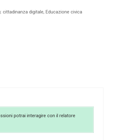
g:
cittadinanza digitale
,
Educazione civica
sioni potrai interagire con il relatore