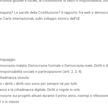
unità globale e locale, la condivisione di valori e responsabilità, soli
itale inquina? Le parole della Costituzione? Il rapporto fra web e democr
arte internazionali, sullo sviluppo storico dell’UE.
 linguaggio.
crazia malata; Democrazia formale e Democrazia reale; Diritti e dover
responsabilità sociale e partecipazione (artt. 2, 3, 4).
tadinanza vissuta.
i diritti; i diritti non sono per sempre né per tutti.
za e la cittadinanza digitale; Diritti e regole in rete.
essione sui progetti attuati durante il primo anno, esempi e riflessioni
 o in classe.