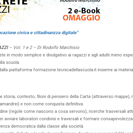
cazione civica e cittadinanzza digitale”
AZZI
– Vol. 1 e 2 – Di Rodolfo Marchisio
ete in modo semplice e divulgativo ai ragazzi e agli adulti meno esp
lla scuola.
alla piattaforma formazione.tecnicadellascuola.it insieme ai material
toria, contesto, filoni di pensiero della Carta (attraverso mappe), rifl
alamandrei) e non come conquista definitiva.
ordine (regole come nascono a cosa servono), ricerche trasversali att
per avviare laboratori condivisi e traversali e formare consapevolezza 
ivenza democratica dalla classe alla società.