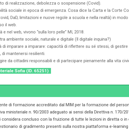
tato di realizzazione, debolezza o sospensione (Covid).
sabilità sociale in epoca di emergenza. Cosa dice la Carta e la Corte Co
Covid, DaD, limitazioni e nuove regole a scuola e nella realtà) in modo
so il web.
 e nel web, vivono “sulla loro pelle” MI, 2018.
ra ambiente sociale, naturale e digitale (Il digitale inquina?)
i imparare a imparare: capacità di riflettere su sé stessi, di gestire
, di mantenersi resilienti.
re da cittadini responsabili e di partecipare pienamente alla vita civi
steriale Sofia (ID. 65251)
ente di formazione accreditato dal MIM per la formazione del persona
ministeriale n. 90/2003 adeguato ai sensi della Direttiva n. 170/2016. 
onsidera concluso con la fruizione di tutte le lezioni in diretta o in dif
stionario di gradimento presenti sulla nostra piattaforma e-learning d