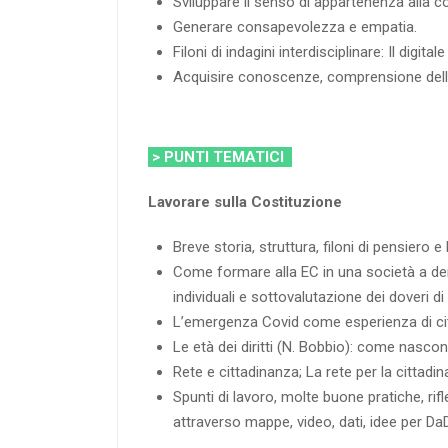
Sviluppare il senso di appartenenza alla com
Generare consapevolezza e empatia.
Filoni di indagini interdisciplinare: Il dig
Acquisire conoscenze, comprensione delle C
> PUNTI TEMATICI
Lavorare sulla Costituzione
Breve storia, struttura, filoni di pensiero e
Come formare alla EC in una società a demo
individuali e sottovalutazione dei doveri di 
L’emergenza Covid come esperienza di cit
Le età dei diritti (N. Bobbio): come nascono 
Rete e cittadinanza; La rete per la cittadinan
Spunti di lavoro, molte buone pratiche, rifl
attraverso mappe, video, dati, idee per DaD