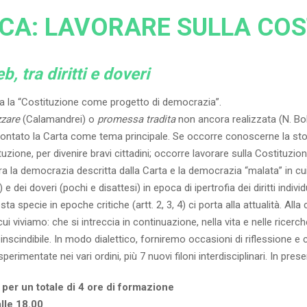
ICA: LAVORARE SULLA COS
, tra diritti e doveri
a la “Costituzione come progetto di democrazia”.
zzare
(Calamandrei) o
promessa tradita
non ancora realizzata (N. Bo
ontato la Carta come tema principale. Se occorre conoscerne la storia
tuzione, per divenire bravi cittadini; occorre lavorare sulla Costituzio
ra la democrazia descritta dalla Carta e la democrazia “malata” in cui
) e dei doveri (pochi e disattesi) in epoca di ipertrofia dei diritti indivi
ta specie in epoche critiche (artt. 2, 3, 4) ci porta alla attualità. Alla 
 cui viviamo: che si intreccia in continuazione, nella vita e nelle ricer
inscindibile. In modo dialettico, forniremo occasioni di riflessione e 
rimentate nei vari ordini, più 7 nuovi filoni interdisciplinari. In pres
 per un totale di 4 ore di formazione
lle 18.00