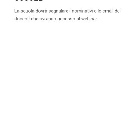
La scuola dovrà segnalare i nominativi e le email dei
docenti che avranno accesso al webinar
4
DOCENTI
5-
21-
20 DOCENT
50
DOCENT
I
I
25
35
40
%
%
%
di sconto
di sconto
di sconto
RICHIEDI
RICHIEDI
RICHIEDI