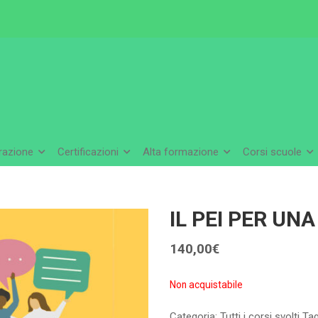
arazione
Certificazioni
Alta formazione
Corsi scuole
IL PEI PER UN
140,00
€
Non acquistabile
Categoria:
Tutti i corsi svolti
Ta