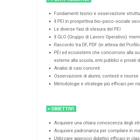
Fondamenti teorici e osservazione struttu
Il PEI in prospettiva bio-psico-sociale se
Le diverse fasi di stesura del PEI
Il GLO (Gruppo di Lavoro Operativo): memb
Raccordo tra DF, PDF (in attesa del Profil
PEI ed ecosistemi che concorrono alla sua c
esterne alla scuola, enti pubblici e privati
Analisi di casi concreti
Osservazione di alunni, contesti e risorse
Metodologie e strategie più efficaci per ri
> OBIETTIVI
Acquisire una chiara conoscenza degli strum
Acquisire padronanza per compilare in man
Utilizzare approcci didattici efficaci in cl