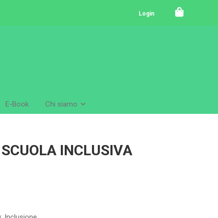
Login
E-Book
Chi siamo
A SCUOLA INCLUSIVA
g:
Inclusione