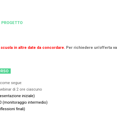
L PROGETTO
 scuola in altre date da concordare.
Per richiedere un’offerta va
CORSO
e come segue:
webinar di 2 ore ciascuno
esentazione iniziale)
0 (monitoraggio intermedio)
lessioni finali)