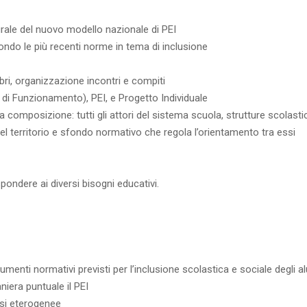
rale del nuovo modello nazionale di PEI
condo le più recenti norme in tema di inclusione
ri, organizzazione incontri e compiti
o di Funzionamento), PEI, e Progetto Individuale
omposizione: tutti gli attori del sistema scuola, strutture scolastiche
 del territorio e sfondo normativo che regola l’orientamento tra essi
spondere ai diversi bisogni educativi.
enti normativi previsti per l’inclusione scolastica e sociale degli al
iera puntuale il PEI
assi eterogenee