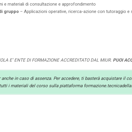
ni e materiali di consultazione e approfondimento
e di gruppo
– Applicazioni operative, ricerca-azione con tutoraggio e
UOLA E’ ENTE DI FORMAZIONE ACCREDITATO DAL MIUR.
PUOI AC
r anche in caso di assenza. Per accedere, ti basterà acquistare il c
tutti i materiali del corso sulla piattaforma formazione.tecnicadella