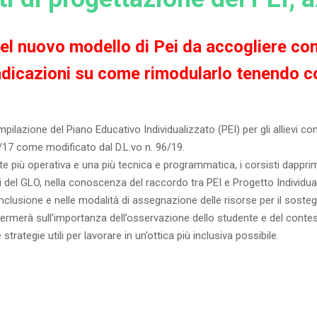
 del nuovo modello di Pei da accogliere co
ndicazioni su come rimodularlo tenendo co
ilazione del Piano Educativo Individualizzato (PEI) per gli allievi con 
6/17 come modificato dal D.L.vo n. 96/19.
e più operativa e una più tecnica e programmatica, i corsisti dapprima
el GLO, nella conoscenza del raccordo tra PEI e Progetto Individuale,
ll’inclusione e nelle modalità di assegnazione delle risorse per il soste
ffermerà sull’importanza dell’osservazione dello studente e del contesto
strategie utili per lavorare in un’ottica più inclusiva possibile.