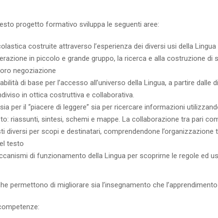
uesto progetto formativo sviluppa le seguenti aree:
colastica costruite attraverso l’esperienza dei diversi usi della Lingua
terazione in piccolo e grande gruppo, la ricerca e alla costruzione di s
a loro negoziazione
ilità di base per l’accesso all’universo della Lingua, a partire dalle 
iviso in ottica costruttiva e collaborativa.
sia per il “piacere di leggere” sia per ricercare informazioni utilizzand
esto: riassunti, sintesi, schemi e mappe. La collaborazione tra pari co
ti diversi per scopi e destinatari, comprendendone l’organizzazione te
el testo
 meccanismi di funzionamento della Lingua per scoprirne le regole ed
 che permettono di migliorare sia l’insegnamento che l’apprendimento
i competenze: