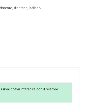
dimento
,
didattica
,
Italiano
sioni potrai interagire con il relatore