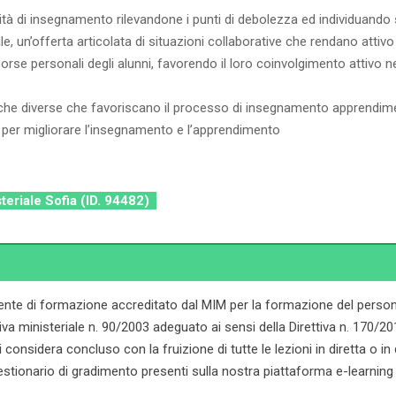
lità di insegnamento rilevandone i punti di debolezza ed individuando
ale, un’offerta articolata di situazioni collaborative che rendano atti
sorse personali degli alunni, favorendo il loro coinvolgimento attivo n
iche diverse che favoriscano il processo di insegnamento apprendim
a per migliorare l’insegnamento e l’apprendimento
steriale Sofia (ID. 94482)
ente di formazione accreditato dal MIM per la formazione del persona
ministeriale n. 90/2003 adeguato ai sensi della Direttiva n. 170/2016. 
onsidera concluso con la fruizione di tutte le lezioni in diretta o in dif
stionario di gradimento presenti sulla nostra piattaforma e-learning d