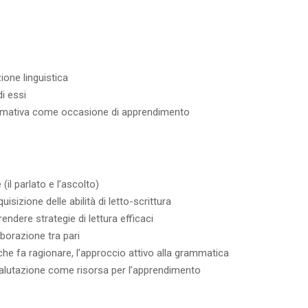
zione linguistica
i essi
 formativa come occasione di apprendimento
(il parlato e l’ascolto)
uisizione delle abilità di letto-scrittura
ndere strategie di lettura efficaci
aborazione tra pari
e fa ragionare, l’approccio attivo alla grammatica
a valutazione come risorsa per l’apprendimento