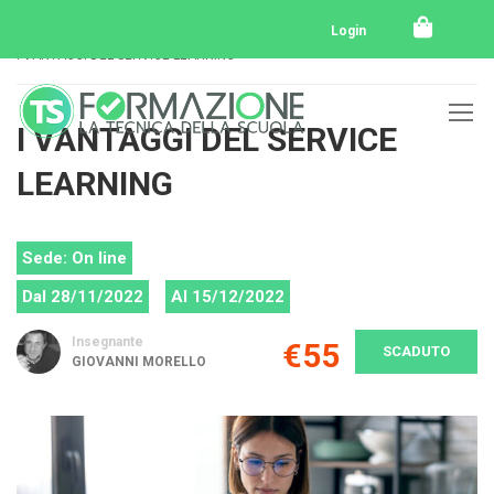
Home
Tutti i corsi
Tutti i corsi svolti
Login
I VANTAGGI DEL SERVICE LEARNING
I VANTAGGI DEL SERVICE
LEARNING
Sede: On line
Dal 28/11/2022
Al 15/12/2022
Insegnante
€55
SCADUTO
GIOVANNI MORELLO