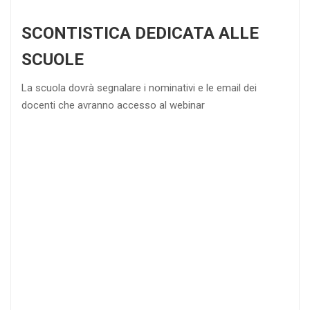
SCONTISTICA DEDICATA ALLE
SCUOLE
La scuola dovrà segnalare i nominativi e le email dei
docenti che avranno accesso al webinar
4
DOCENTI
5-
21-
20 DOCENTI
50
DOCENTI
25
35
40
%
%
%
di sconto
di sconto
di sconto