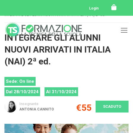
Home
Tutti i corsi
Tutti i corsi svolti
Login
INTEGRARE GLI ALUNNI NUOVI ARRIVATI IN ITALIA (NAI) 2ª ed.
INTEGRARE GLI ALUNNI
NUOVI ARRIVATI IN ITALIA
(NAI) 2ª ed.
Sede: On line
Dal 28/10/2024
Al 31/10/2024
Insegnante
€55
SCADUTO
ANTONIA CANNITO