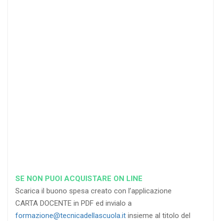
25
35
40
%
%
%
di sconto
di sconto
di sconto
RICHIEDI
RICHIEDI
RICHIEDI
SE NON PUOI ACQUISTARE ON LINE
Scarica il buono spesa creato con l’applicazione
CARTA DOCENTE in PDF ed invialo a
formazione@tecnicadellascuola.it
insieme al titolo del