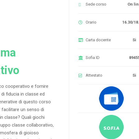
Sede corso
On li
Orario
16.30/18
Carta docente
Si
ima
Sofia ID
8945
tivo
Attestato
Si
oco cooperativo e fornire
 di fiducia in classe ed
enerative di questo corso
acilitare un senso di
in classe? Quali giochi
uppo classe collaborativo,
atmosfera di gioioso