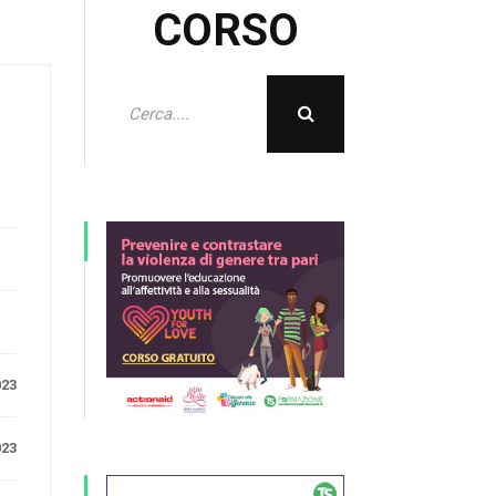
CORSO
e
023
023