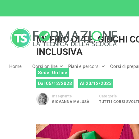
Home
Tutti i corsi
Tutti i corsi svolti
MI F
MI FIDO DI TE. GIOCHI
INCLUSIVA
Home
Corsi on line
Piani e percorsi
Corsi di prep
Sede: On line
Dal 05/12/2023
Al 20/12/2023
Insegnante
Categorie
GIOVANNA MALUSÀ
TUTTI I CORSI SVOLT