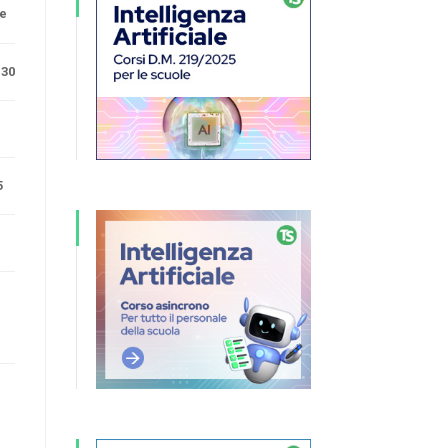
ne
.30
5