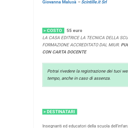
Giovanna Malusà
–
Scintille.it Srl
> COSTO
55
euro
LA CASA EDITRICE LA TECNICA DELLA SCU
FORMAZIONE ACCREDITATO DAL MIUR.
PU
CON CARTA DOCENTE
Potrai rivedere la registrazione dei tuoi we
tempo, anche in caso di assenza.
> DESTINATARI
Insegnanti ed educatori della scuola dell’infa