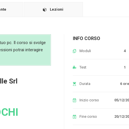
ante
Lezioni
INFO CORSO
uo pc. Il corso si svolge
essioni potrai interagire
Moduli
4
Test
1
le Srl
Durata
6 or
Inizio corso
05/12/2
OCHI
Fine corso
20/12/2