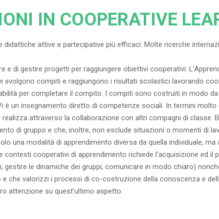
IONI IN COOPERATIVE LEA
 didattiche attive e partecipative più efficaci. Molte ricerche interna
e e di gestire progetti per raggiungere obiettivi cooperativi. L’Appr
lievi svolgono compiti e raggiungono i risultati scolastici lavorando c
ilità per completare il compito. I compiti sono costruiti in modo da 
 Vi è un insegnamento diretto di competenze sociali. In termini molto 
 realizza attraverso la collaborazione con altri compagni di classe.
nto di gruppo e che, inoltre, non esclude situazioni o momenti di lavo
o una modalità di apprendimento diversa da quella individuale, ma 
re contesti cooperativi di apprendimento richiede l’acquisizione ed il
i, gestire le dinamiche dei gruppi, comunicare in modo chiaro) nonc
o e che valorizzi i processi di co-costruzione della conoscenza e del
loro attenzione su quest’ultimo aspetto.