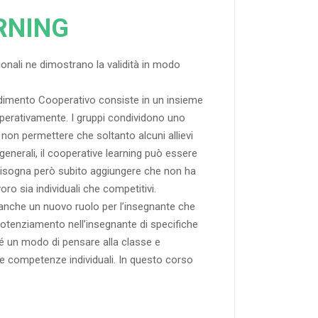
RNING
zionali ne dimostrano la validità in modo
endimento Cooperativo consiste in un insieme
ooperativamente. I gruppi condividono uno
non permettere che soltanto alcuni allievi
generali, il cooperative learning può essere
 Bisogna però subito aggiungere che non ha
ro sia individuali che competitivi.
anche un nuovo ruolo per l’insegnante che
 potenziamento nell’insegnante di specifiche
hé un modo di pensare alla classe e
le competenze individuali. In questo corso