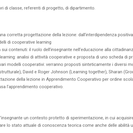
i di classe, referenti di progetto, di dipartimento.
 una corretta progettazione della lezione: dall’interdipendenza positiva
elli di cooperative learning
a sui contenuti: il ruolo dell’insegnante nell’educazione alla cittadinan
earning: analisi di attività cooperative e proposta di uno scheda di 
vari modelli cooperativi: verranno proposti sinteticamente i diversi m
trutturale), David e Roger Johnson (Learning together), Sharan (Grou
ttazione della lezione in Apprendimento Cooperativo per ordine scol
usa l’apprendimento cooperativo.
ll’insegnante un contesto protetto di sperimentazione, in cui acquis
are lo stato attuale di conoscenza teorica come anche delle abilità ut