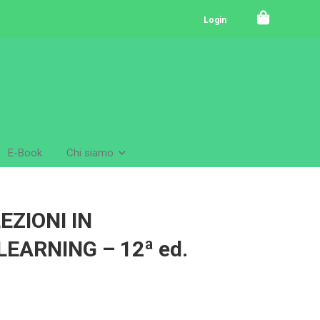
Login
E-Book
Chi siamo
EZIONI IN
EARNING – 12ª ed.