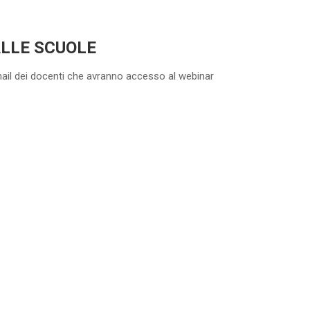
ALLE SCUOLE
mail dei docenti che avranno accesso al webinar
5-20 DOCENTI
35
%
di sconto