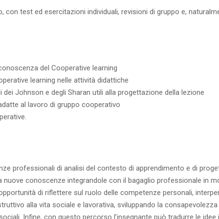
o, con test ed esercitazioni individuali, revisioni di gruppo e, natura
 conoscenza del Cooperative learning
perative learning nelle attività didattiche
 dei Johnson e degli Sharan utili alla progettazione della lezione
ù adatte al lavoro di gruppo cooperativo
perative.
e professionali di analisi del contesto di apprendimento e di proge
nuove conoscenze integrandole con il bagaglio professionale in modo
l’opportunità di riflettere sul ruolo delle competenze personali, interp
ruttivo alla vita sociale e lavorativa, sviluppando la consapevolezz
ciali. Infine, con questo percorso l’insegnante può tradurre le idee 