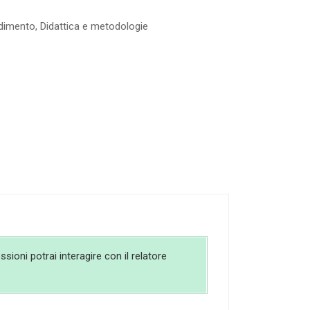
dimento
,
Didattica e metodologie
sioni potrai interagire con il relatore