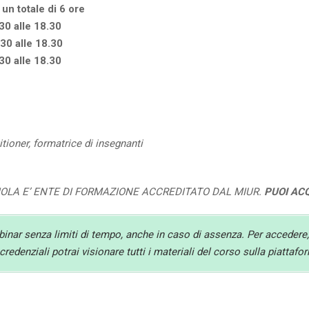
 un totale di 6 ore
3
0 alle 18.30
30 alle 18.30
30 alle 18.30
tioner, formatrice di insegnanti
UOLA E’ ENTE DI FORMAZIONE ACCREDITATO DAL MIUR.
PUOI AC
ebinar senza limiti di tempo, anche in caso di assenza. Per accedere,
redenziali potrai visionare tutti i materiali del corso sulla piattaf