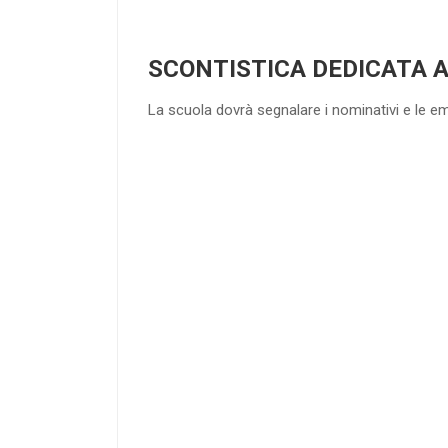
SCONTISTICA DEDICATA 
La scuola dovrà segnalare i nominativi e le e
4
DOCENTI
25
%
di sconto