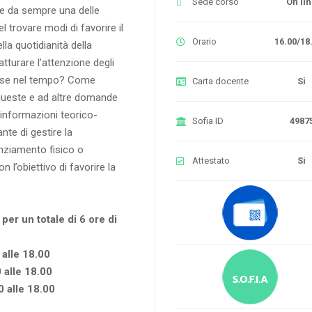
Sede corso
On li
he da sempre una delle
 trovare modi di favorire il
Orario
16.00/18
lla quotidianità della
tturare l’attenzione degli
esse nel tempo? Come
Carta docente
Si
 queste e ad altre domande
 informazioni teorico-
Sofia ID
4987
nte di gestire la
anziamento fisico o
Attestato
Si
n l’obiettivo di favorire la
per un totale di 6 ore di
alle 18.00
 alle 18.00
 alle 18.00