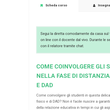
Scheda corso
Insegn
Segui la diretta comodamente da casa sul t
on line con il docente dal vivo. Durante le s
con il relatore tramite chat.
COME COINVOLGERE GLI 
NELLA FASE DI DISTANZI
E DAD
Come coinvolgere gli studenti in questa delic
fisico e di DAD? Non è facile riuscire a garantir
della relazione educativa in tempi in cui gli asp