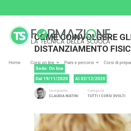
Home
Tutti i corsi
Tutti i corsi svolti
COME
COME COINVOLGERE GLI
DISTANZIAMENTO FISIC
Home
Corsi on line
Piani e percorsi
Corsi di prep
Sede: On line
Dal 19/11/2020
Al 02/12/2020
Insegnante
Categorie
CLAUDIA MATINI
TUTTI I CORSI SVOLTI