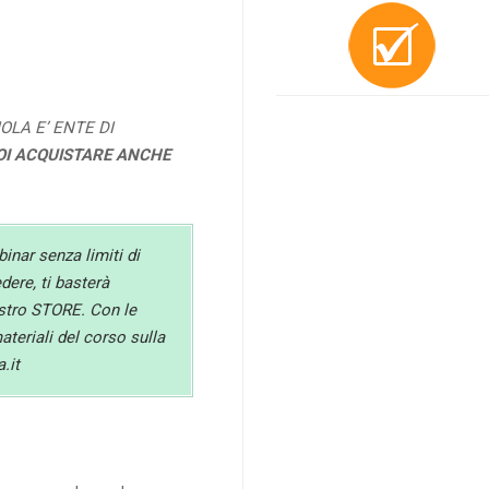
OLA E’ ENTE DI
OI ACQUISTARE ANCHE
binar senza limiti di
ere, ti basterà
ostro STORE. Con le
materiali del corso sulla
.it