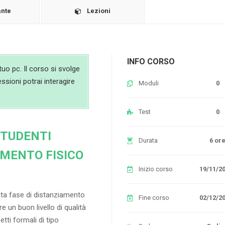
ante
Lezioni
INFO CORSO
uo pc. Il corso si svolge
essioni potrai interagire
Moduli
0
Test
0
STUDENTI
Durata
6 or
AMENTO FISICO
Inizio corso
19/11/2
ata fase di distanziamento
Fine corso
02/12/2
e un buon livello di qualità
etti formali di tipo