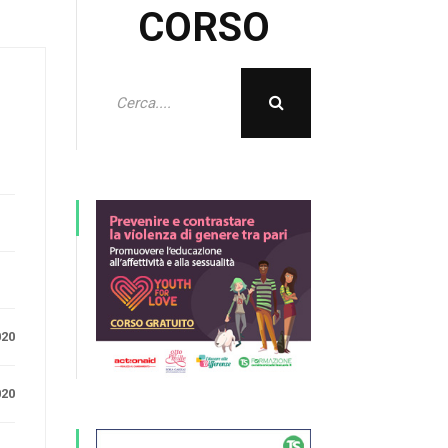
CORSO
e
020
020