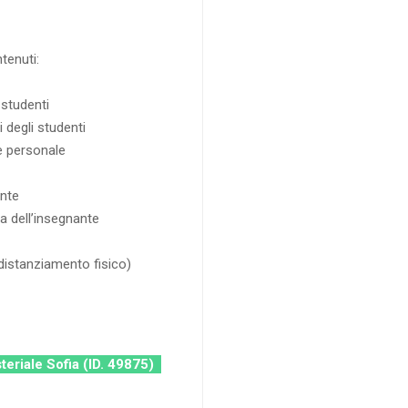
tenuti:
 studenti
i degli studenti
e personale
nte
ia dell’insegnante
 distanziamento fisico)
steriale Sofia (ID. 49875)