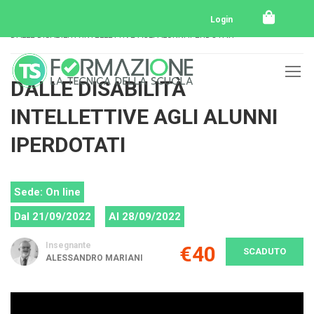
Home
Tutti i corsi
Tutti i corsi svolti
Login
DALLE DISABILITÀ INTELLETTIVE AGLI ALUNNI IPERDOTATI
DALLE DISABILITÀ
INTELLETTIVE AGLI ALUNNI
IPERDOTATI
Sede: On line
Dal 21/09/2022
Al 28/09/2022
Insegnante
€40
SCADUTO
ALESSANDRO MARIANI