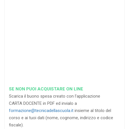
25
35
40
%
%
%
di sconto
di sconto
di sconto
RICHIEDI
RICHIEDI
RICHIEDI
SE NON PUOI ACQUISTARE ON LINE
Scarica il buono spesa creato con l’applicazione
CARTA DOCENTE in PDF ed invialo a
formazione@tecnicadellascuola.it
insieme al titolo del
corso e ai tuoi dati (nome, cognome, indirizzo e codice
fiscale).