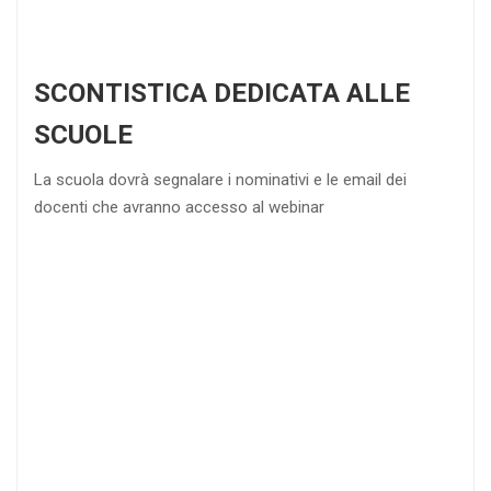
SCONTISTICA DEDICATA ALLE
SCUOLE
La scuola dovrà segnalare i nominativi e le email dei
docenti che avranno accesso al webinar
4
DOCENTI
5-
21-
20 DOCENTI
50
DOCENTI
25
35
40
%
%
%
di sconto
di sconto
di sconto