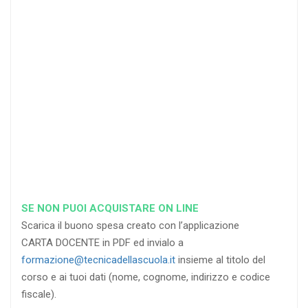
25
35
40
%
%
%
di sconto
di sconto
di sconto
RICHIEDI
RICHIEDI
RICHIEDI
SE NON PUOI ACQUISTARE ON LINE
Scarica il buono spesa creato con l’applicazione
CARTA DOCENTE in PDF ed invialo a
formazione@tecnicadellascuola.it
insieme al titolo del
corso e ai tuoi dati (nome, cognome, indirizzo e codice
fiscale).