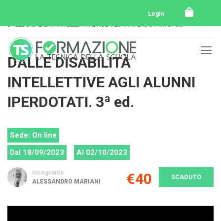
Home
Tutti i corsi
Tutti i corsi svolti
Login
DALLE DISABILITÀ INTELLETTIVE AGLI ALUNNI IPERDOTATI. 3ª ed.
DALLE DISABILITÀ
INTELLETTIVE AGLI ALUNNI
IPERDOTATI. 3ª ed.
Sede: On line
Dal 18/09/2023
Al 02/10/2023
Insegnante
€40
SCADUTO
ALESSANDRO MARIANI