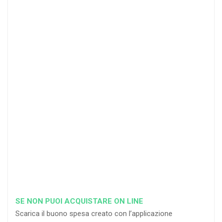
20 DOCENTI
50
DOCENTI
25
35
40
%
%
%
di sconto
di sconto
di sconto
RICHIEDI
RICHIEDI
RICHIEDI
SE NON PUOI ACQUISTARE ON LINE
Scarica il buono spesa creato con l’applicazione