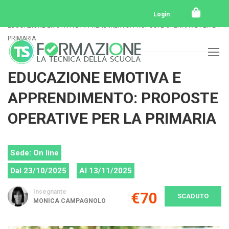
Home
Tutti i corsi
Tutti i corsi svolti
Login
EDUCAZIONE EMOTIVA E APPRENDIMENTO: PROPOSTE OPERATIVE PER LA
PRIMARIA
EDUCAZIONE EMOTIVA E
APPRENDIMENTO: PROPOSTE
OPERATIVE PER LA PRIMARIA
Sede: On line
Dal 23/10/2025
Al 13/11/2025
Insegnante
€70
SCADUTO
MONICA CAMPAGNOLO