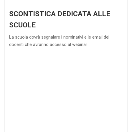
SCONTISTICA DEDICATA ALLE
SCUOLE
La scuola dovrà segnalare i nominativi e le email dei
docenti che avranno accesso al webinar
4
DOCENTI
5-
21-
20 DOCENTI
50
DOCENTI
25
35
40
%
%
%
di sconto
di sconto
di sconto