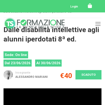
Home
Tutti i corsi
Tutti i corsi svolti
Login
Dalle disabilità intellettive agli alunni iperdotati 8ª ed.
Dalle disabilità intellettive agli
alunni iperdotati 8ª ed.
Sede: On line
Dal 23/06/2026
Al 30/06/2026
Insegnante
€40
SCADUTO
ALESSANDRO MARIANI