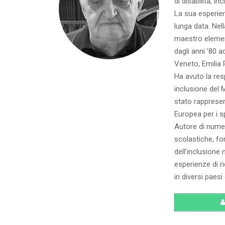
di disabilità, i
La sua esperien
lunga data. Nell
maestro element
dagli anni ’80 a
Veneto, Emilia 
Ha avuto la resp
inclusione del 
stato rappresen
Europea per i s
Autore di numeros
scolastiche, fo
dell’inclusione 
esperienze di r
in diversi paesi