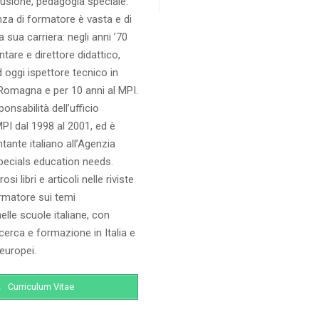
nclusione, pedagogia speciale.
za di formatore è vasta e di
a sua carriera: negli anni ’70
are e direttore didattico,
d oggi ispettore tecnico in
Romagna e per 10 anni al MPI.
onsabilità dell’ufficio
MPI dal 1998 al 2001, ed è
tante italiano all’Agenzia
pecials education needs.
i libri e articoli nelle riviste
rmatore sui temi
nelle scuole italiane, con
icerca e formazione in Italia e
 europei.
Curriculum Vitae