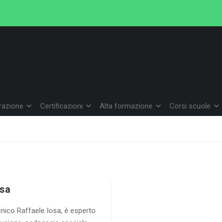
arazione
Certificazioni
Alta formazione
Corsi scuole
osa
cnico Raffaele Iosa, è esperto