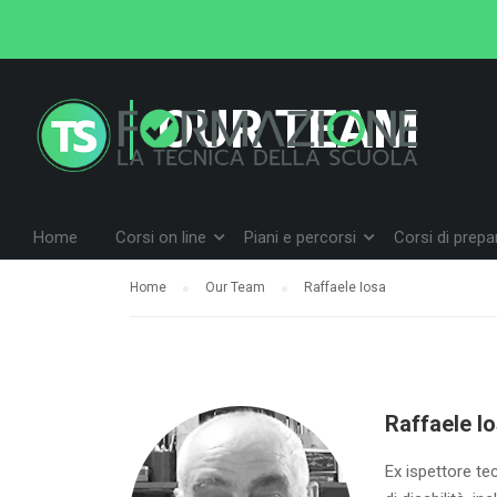
OUR TEAM
Home
Corsi on line
Piani e percorsi
Corsi di prep
Home
Our Team
Raffaele Iosa
Raffaele I
Ex ispettore te