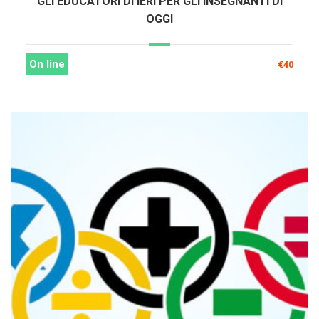
GLI EDUCATORI DI IERI PER GLI INSEGNANTI DI
OGGI
On line
€40