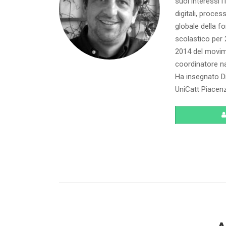
suoi interessi l
digitali, proce
globale della f
scolastico per 2
2014 del movim
coordinatore na
Ha insegnato Di
UniCatt Piacen