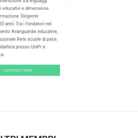
’interazione tra linguaggi
ssi educativi e dimensione
ormazione. Dirigente
0 anni. Tra i fondatori nel
ento Avanguardie educative,
zionale Rete scuole di pace.
dattica presso UniPr e
za.
Curriculum Vitae