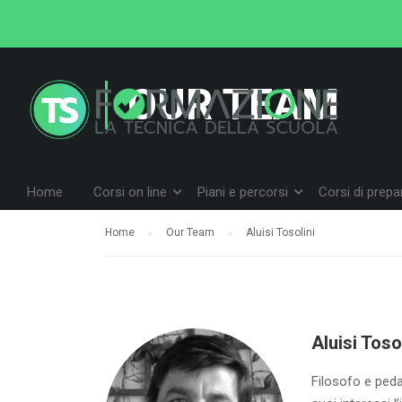
OUR TEAM
Home
Corsi on line
Piani e percorsi
Corsi di prep
Home
Our Team
Aluisi Tosolini
Aluisi Toso
Filosofo e peda