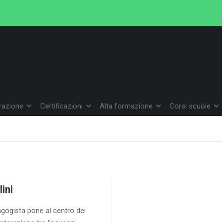
arazione
Certificazioni
Alta formazione
Corsi scuole
lini
gogista pone al centro dei