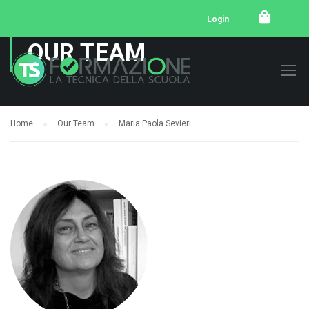
Login
OUR TEAM
Home
Our Team
Maria Paola Sevieri