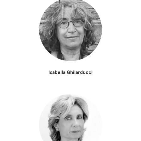
Isabella Ghilarducci