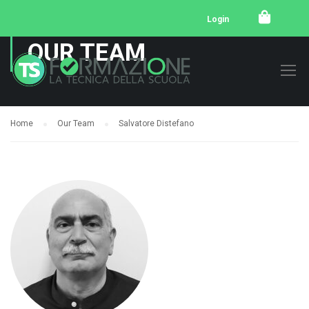
Login
OUR TEAM
Home
Our Team
Salvatore Distefano