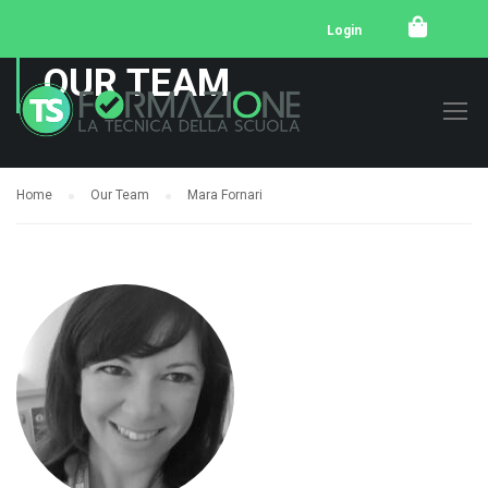
Login
OUR TEAM
Home
Our Team
Mara Fornari