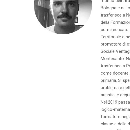
mondo dell’infa
Bologna e nei ce
trasferisce a N
della Formazion
come educatore 
Territoriale e 
promotore di e
Sociale Ventagli
Montesanto. Nel
trasferisce a 
come docente d
primaria. Si sp
problema e nell
autistici e acqui
Nel 2019 passa
logico-matemati
formatore negli
classe e della d