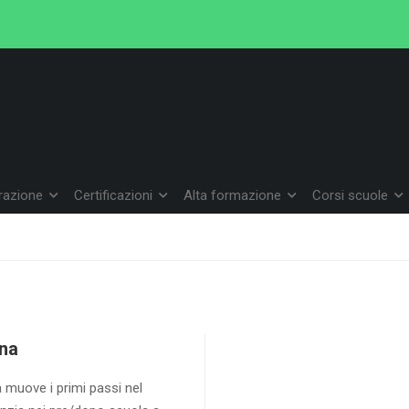
arazione
Certificazioni
Alta formazione
Corsi scuole
na
 muove i primi passi nel