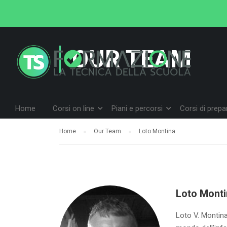
OUR TEAM
Home
Corsi on line
Piani e percorsi
Corsi di prep
Home
Our Team
Loto Montina
Loto Monti
Loto V. Montina