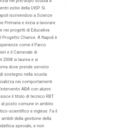
nzia nei pre/dopo scuola a
ntri estivi della UISP. Si
apoli iscrivendosi a Scienze
e Primaria e inizia a lavorare
nei progetti di Educativa
nel Progetto Chance. A Napoli è
sperienze come il Parco
eri e il Carnevale di
 2008 si laurea e si
Roma dove prende servizio
i sostegno nella scuola
ecializza nei comportamenti
’intervento ABA con alunni
sisce il titolo di tecnico RBT.
 al posto comune in ambito
co-scientifico e inglese. Fa il
 ambiti della gestione della
idattica speciale, e non