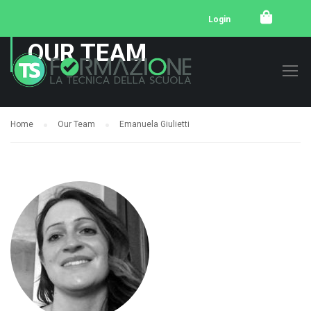
Login
OUR TEAM
Home
Our Team
Emanuela Giulietti