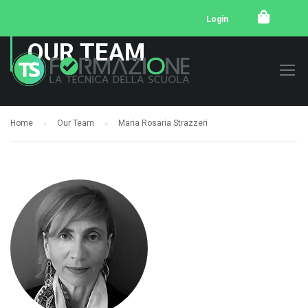
Login
OUR TEAM
Home
Our Team
Maria Rosaria Strazzeri